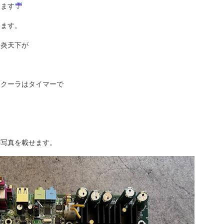
てます
います。
と炎天下が
にクーラはタイマーで
の写真を載せます。