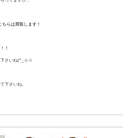
もらってますが…
こちらは買取します！
す！！
いね(^_-)-☆
して下さいね。