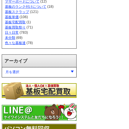
マザーボードについて
(12)
基板のランク付けについて
(18)
基板スクラップ
(121)
基板単価
(106)
基板宅配買取
(1)
基板買取祭り
(71)
日々日常
(783)
未分類
(69)
色々な基板達
(78)
アーカイブ