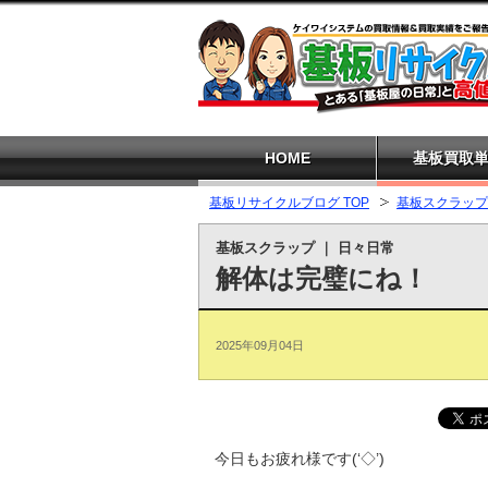
HOME
基板買取
基板リサイクルブログ TOP
基板スクラップ
基板スクラップ
｜
日々日常
解体は完璧にね！
2025年09月04日
今日もお疲れ様です(‘◇’)ゞ