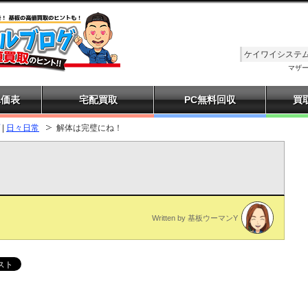
ケイワイシステム（
マザー
単価表
宅配買取
PC無料回収
買
|
日々日常
解体は完璧にね！
Written by 基板ウーマンY