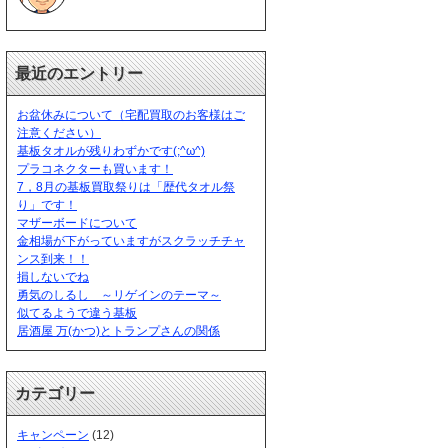
最近のエントリー
お盆休みについて（宅配買取のお客様はご
注意ください）
基板タオルが残りわずかです(;^ω^)
プラコネクターも買います！
7，8月の基板買取祭りは「歴代タオル祭
り」です！
マザーボードについて
金相場が下がっていますがスクラッチチャ
ンス到来！！
損しないでね
勇気のしるし ～リゲインのテーマ～
似てるようで違う基板
居酒屋 万(かつ)とトランプさんの関係
カテゴリー
キャンペーン
(12)