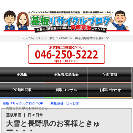
ケイワイシステム（株）〒243-0036 神奈川県厚木市長谷757-1
HOME
基板買取単価表
宅配買取
PC無料回収
買取コンサル
お問い合わせ
基板リサイクルブログ TOP
基板単価
|
日々日常
大雪と長野県のお客様ときゅー・・・
基板単価
｜
日々日常
大雪と長野県のお客様ときゅ
ー・・・