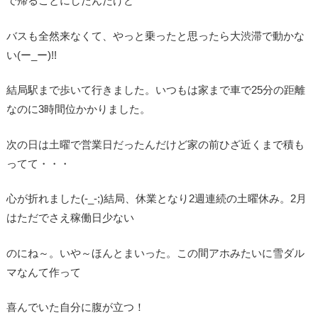
で帰ることにしたんだけど
バスも全然来なくて、やっと乗ったと思ったら大渋滞で動かな
い(ー_ー)!!
結局駅まで歩いて行きました。いつもは家まで車で25分の距離
なのに3時間位かかりました。
次の日は土曜で営業日だったんだけど家の前ひざ近くまで積も
ってて・・・
心が折れました(-_-;)結局、休業となり2週連続の土曜休み。2月
はただでさえ稼働日少ない
のにね～。いや～ほんとまいった。この間アホみたいに雪ダル
マなんて作って
喜んでいた自分に腹が立つ！