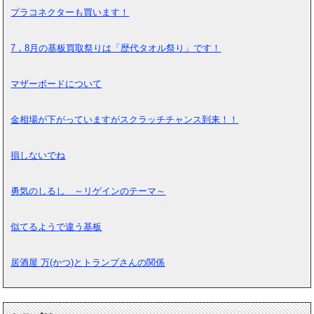
プラコネクターも買います！
7，8月の基板買取祭りは「歴代タオル祭り」です！
マザーボードについて
金相場が下がっていますがスクラッチチャンス到来！！
損しないでね
勇気のしるし ～リゲインのテーマ～
似てるようで違う基板
居酒屋 万(かつ)とトランプさんの関係