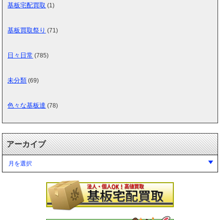
基板宅配買取
(1)
基板買取祭り
(71)
日々日常
(785)
未分類
(69)
色々な基板達
(78)
アーカイブ