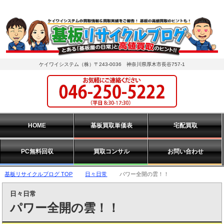
ケイワイシステム（株）〒243-0036 神奈川県厚木市長谷757-1
HOME
基板買取単価表
宅配買取
PC無料回収
買取コンサル
お問い合わせ
基板リサイクルブログ TOP
日々日常
パワー全開の雲！！
日々日常
パワー全開の雲！！