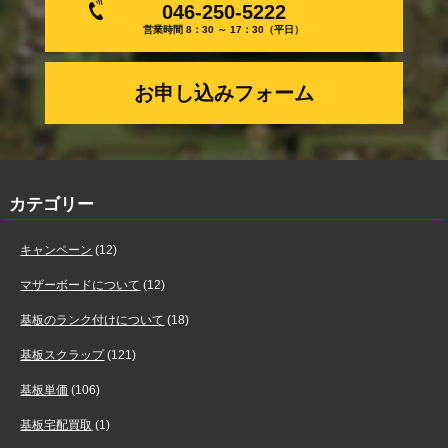
046-250-5222
営業時間 8：30 ～ 17：30（平日）
お申し込みフォーム
カテゴリー
キャンペーン
(12)
マザーボードについて
(12)
基板のランク付けについて
(18)
基板スクラップ
(121)
基板単価
(106)
基板宅配買取
(1)