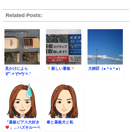
Related Posts:
見かけによら
新しい看板
大師匠（●＾o＾●）
ず°˖✧◝(⁰▿⁰)◜✧˖°
「基板ピアス大好き
春と基板犬と私
」←ハズキルーペ