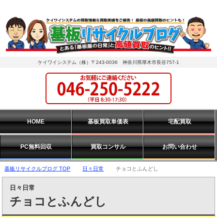
ケイワイシステム（株）〒243-0036 神奈川県厚木市長谷757-1
HOME
基板買取単価表
宅配買取
PC無料回収
買取コンサル
お問い合わせ
基板リサイクルブログ TOP
日々日常
チョコとふんどし
日々日常
チョコとふんどし