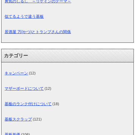
勇気のしるし ～リゲインのテーマ～
似てるようで違う基板
居酒屋 万(かつ)とトランプさんの関係
カテゴリー
キャンペーン
(12)
マザーボードについて
(12)
基板のランク付けについて
(18)
基板スクラップ
(121)
基板単価
(106)