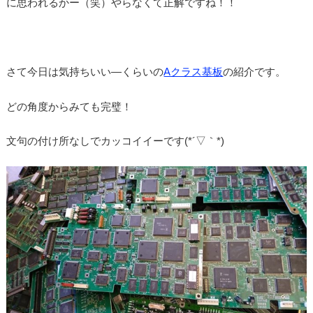
に思われるかー（笑）やらなくて正解ですね！！
さて今日は気持ちいい―くらいの
Aクラス基板
の紹介です。
どの角度からみても完璧！
文句の付け所なしでカッコイイーです(*´▽｀*)