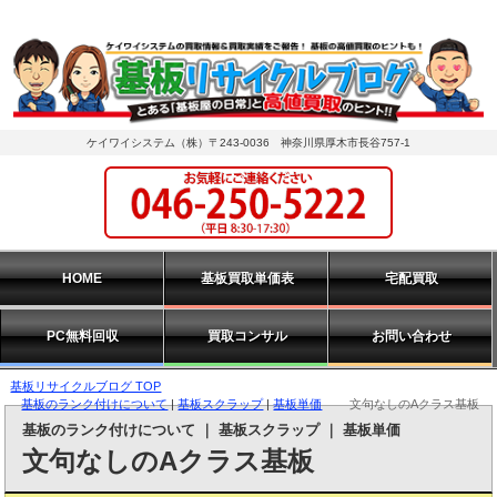
ケイワイシステム（株）〒243-0036 神奈川県厚木市長谷757-1
HOME
基板買取単価表
宅配買取
PC無料回収
買取コンサル
お問い合わせ
基板リサイクルブログ TOP
基板のランク付けについて
|
基板スクラップ
|
基板単価
文句なしのAクラス基板
基板のランク付けについて
｜
基板スクラップ
｜
基板単価
文句なしのAクラス基板