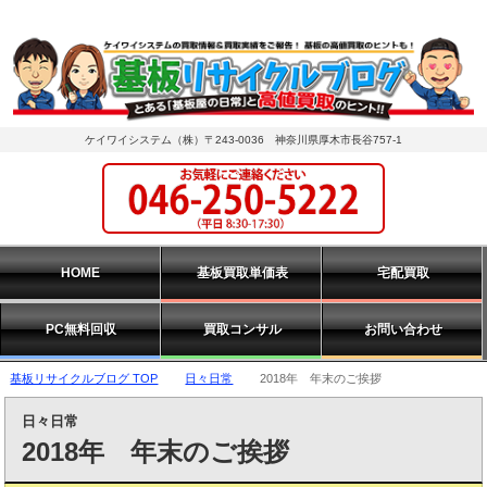
ケイワイシステム（株）〒243-0036 神奈川県厚木市長谷757-1
HOME
基板買取単価表
宅配買取
PC無料回収
買取コンサル
お問い合わせ
基板リサイクルブログ TOP
日々日常
2018年 年末のご挨拶
日々日常
2018年 年末のご挨拶