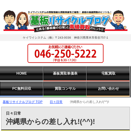
ケイワイシステム（株）〒243-0036 神奈川県厚木市長谷757-1
HOME
基板買取単価表
宅配買取
PC無料回収
買取コンサル
お問い合わせ
基板リサイクルブログ TOP
日々日常
沖縄県からの差し入れ!(^^)!
日々日常
沖縄県からの差し入れ!(^^)!