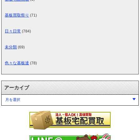
基板買取祭り
(71)
日々日常
(784)
未分類
(69)
色々な基板達
(78)
アーカイブ