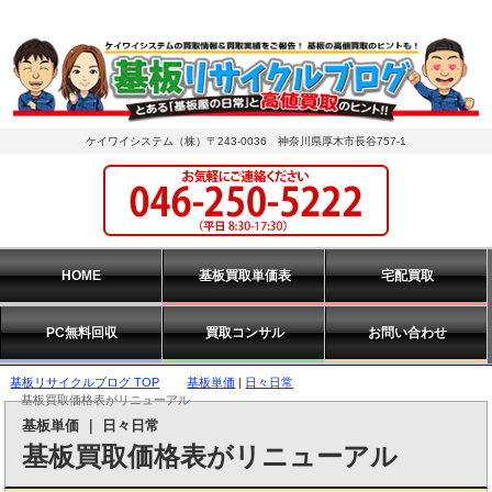
ケイワイシステム（株）〒243-0036 神奈川県厚木市長谷757-1
HOME
基板買取単価表
宅配買取
PC無料回収
買取コンサル
お問い合わせ
基板リサイクルブログ TOP
基板単価
|
日々日常
基板買取価格表がリニューアル
基板単価
｜
日々日常
基板買取価格表がリニューアル