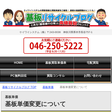
ケイワイシステム（株）〒243-0036 神奈川県厚木市長谷757-1
HOME
基板買取単価表
宅配買取
PC無料回収
買取コンサル
お問い合わせ
基板リサイクルブログ TOP
基板単価
基板単価変更について
基板単価
基板単価変更について