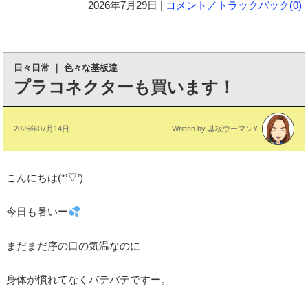
2026年7月29日 |
コメント／トラックバック(0)
日々日常
｜
色々な基板達
プラコネクターも買います！
2026年07月14日
Written by 基板ウーマンY
こんにちは(*’▽’)
今日も暑いー
まだまだ序の口の気温なのに
身体が慣れてなくバテバテですー。