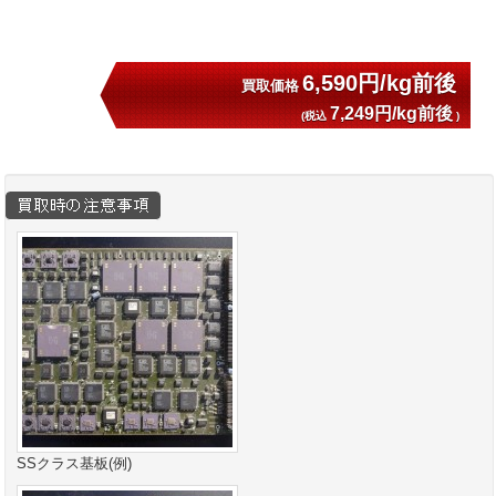
6,590円/kg前後
買取価格
7,249円/kg前後
(税込
)
SSクラス基板(例)