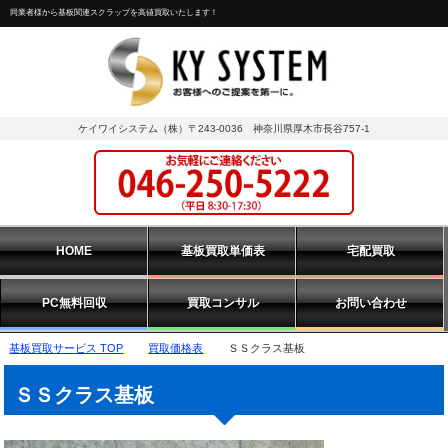
同業者様から基板関連スクラップを高値買取いたします！
ケイワイシステム（株）〒243-0036 神奈川県厚木市長谷757-1
HOME
基板買取単価表
宅配買取
PC無料回収
買取コンサル
お問い合わせ
基板買取サービス TOP
買取価格表
ＳＳクラス基板
ＳＳクラス基板