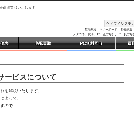
を高値買取いたします！
ケイワイシステム（
各種基板、マザーボード、拡張基板、
メタコネ、携帯、IC（正方形）、IC（長方
単価表
宅配買取
PC無料回収
買
サービスについて
流れを解説いたします。
量によって、
ますので、