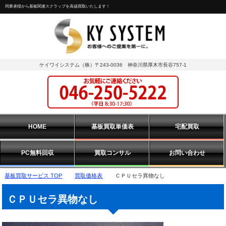
同業者様から基板関連スクラップを高値買取いたします！
ケイワイシステム（株）〒243-0036 神奈川県厚木市長谷757-1
HOME
基板買取単価表
宅配買取
PC無料回収
買取コンサル
お問い合わせ
基板買取サービス TOP
買取価格表
ＣＰＵセラ異物なし
ＣＰＵセラ異物なし