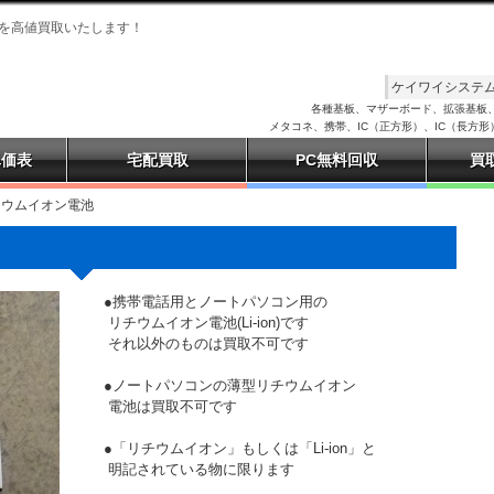
を高値買取いたします！
ケイワイシステム（
各種基板、マザーボード、拡張基板、
メタコネ、携帯、IC（正方形）、IC（長方
単価表
宅配買取
PC無料回収
買
チウムイオン電池
●携帯電話用とノートパソコン用の

 リチウムイオン電池(Li-ion)です

 それ以外のものは買取不可です

●ノートパソコンの薄型リチウムイオン

 電池は買取不可です

●「リチウムイオン」もしくは「Li-ion」と

 明記されている物に限ります
