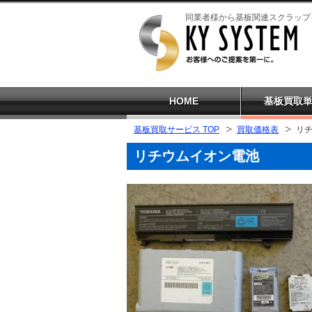
同業者様から基板関連スクラップ
HOME
基板買取
基板買取サービス TOP
買取価格表
リ
リチウムイオン電池