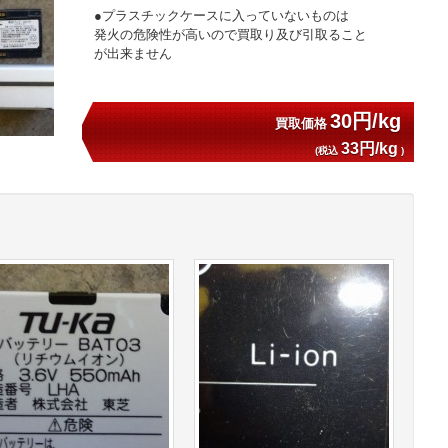
●プラスチックケースに入っていないものは

発火の危険性が高いので買取り及び引取ること

が出来ません

30円/kg
買取価格
33円/kg
(税込
)